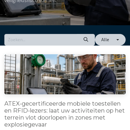
veiligheidsrisico vormen.
Alle
ATEX-gecertificeerde mobiele toestellen
en RFID-lezers: laat uw activiteiten op het
terrein vlot doorlopen in zones met
explosiegevaar