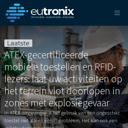
Laatste
ATEX-gecertificeerde
mobiele toestellen en RFID-
lezers: laat uw activiteiten op
het terrein vlot doorlopen in
zones met explosiegevaar
In ATEX-omgevingen is het gebruik van een ongeschikt
toestel niet alleen een IT-probleem. Het kan ook een