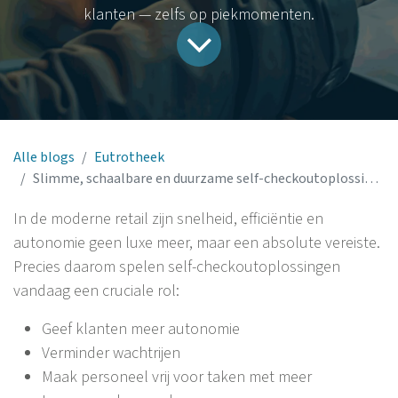
klanten — zelfs op piekmomenten.
Alle blogs
Eutrotheek
Slimme, schaalbare en duurzame self-checkoutoplossingen van eutronix
In de moderne retail zijn snelheid, efficiëntie en
autonomie geen luxe meer, maar een absolute vereiste.
Precies daarom spelen self-checkoutoplossingen
vandaag een cruciale rol:
Geef klanten meer autonomie
Verminder wachtrijen
Maak personeel vrij voor taken met meer