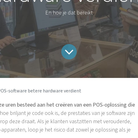
En hoe je dat bereikt
OS-software betere hardware verdient
oze uren besteed aan het creëren van een POS-oplossing die
hoe briljant je code ook is, de prestaties van je software zijn
op deze draait. Als je klanten vastzitten met verouderde,
paraten, loop je het risico dat zowel je oplossing als je