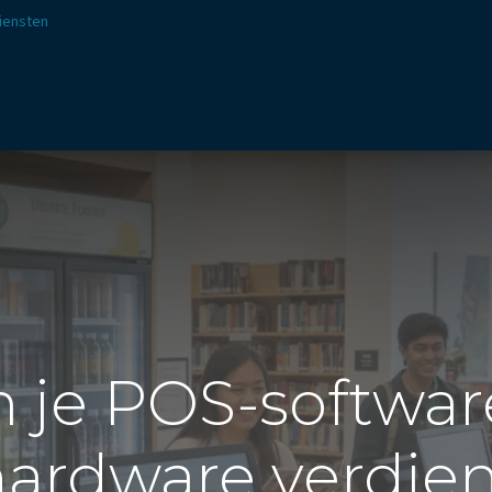
iensten
ssingen
Sectoren
Aanbod
Webshop
Visie & 
je POS-softwar
ardware verdie