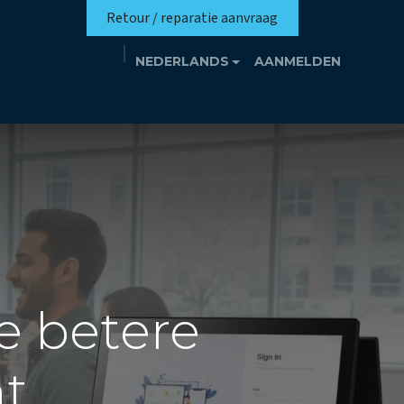
Retour / reparatie aanvraag
NEDERLANDS
AANMELDEN
missie
Eutrotheek
Evenementen
Contact
e betere
nt