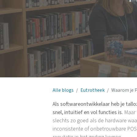
Alle blogs
Eutrotheek
Waarom je P
Als softwareontwikkelaar heb je tall
snel, intuïtief en vol functies is.
Maar 
slechts zo goed als de hardware waar
inconsistente of onbetrouwbare POS-ap