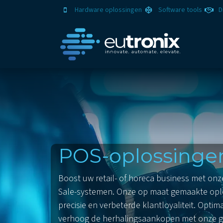
Hardware oplossingen
Software tools
D
Oplo
POS-oplossinge
Boost uw retail- of horeca business met onz
Sale-systemen. Onze op maat gemaakte oplo
precisie en verbeterde klantloyaliteit. Optim
verhoog de herhalingsaankopen met onze 