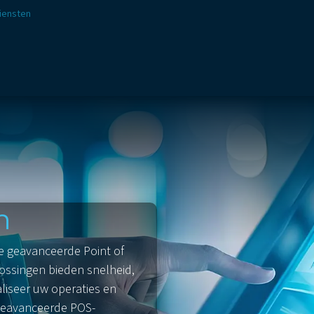
iensten
ssingen
Sectoren
Aanbod
Webshop
Visie & 
n
e geavanceerde Point of
ssingen bieden snelheid,
aliseer uw operaties en
geavanceerde POS-