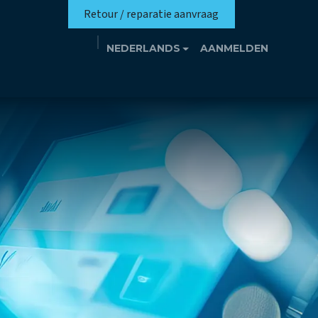
Retour / reparatie aanvraag
NEDERLANDS
AANMELDEN
missie
Eutrotheek
Evenementen
Contact