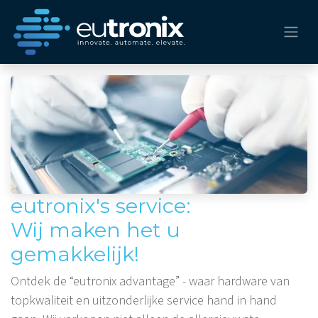
eutronix's service:
Wij maken het u
gemakkelijk!
Ontdek de “eutronix advantage” - waar hardware van
topkwaliteit en uitzonderlijke service hand in hand