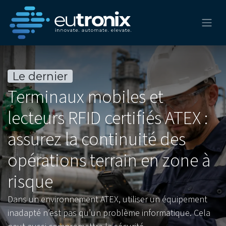
Le dernier
Terminaux mobiles et
lecteurs RFID certifiés ATEX :
assurez la continuité des
opérations terrain en zone à
risque
Dans un environnement ATEX, utiliser un équipement
inadapté n’est pas qu’un problème informatique. Cela