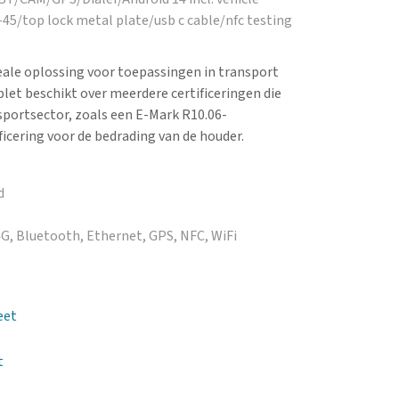
J-45/top lock metal plate/usb c cable/nfc testing
eale oplossing voor toepassingen in transport
let beschikt over meerdere certificeringen die
nsportsector, zoals een E-Mark R10.06-
ficering voor de bedrading van de houder.
d
 4G, Bluetooth, Ethernet, GPS, NFC, WiFi
eet
t