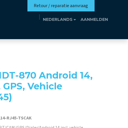
Retour / reparatie aanvraag
NEDERLANDS
AANMELDEN
missie
Eutrotheek
Evenementen
Contact
DT-870 Android 14,
, GPS, Vehicle
45)
A14-RJ45-TSCAK
BT/CAM/GPS/Dialer/Android 14 incl. vehicle