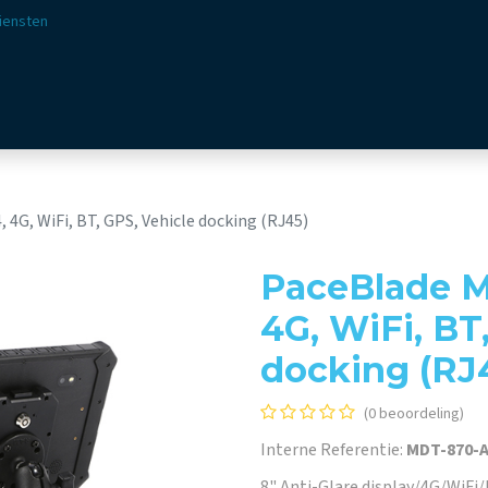
iensten
ssingen
Sectoren
Aanbod
Webshop
Visie & 
4G, WiFi, BT, GPS, Vehicle docking (RJ45)
PaceBlade M
4G, WiFi, BT
docking (RJ
(0 beoordeling)
Interne Referentie:
MDT-870-
8" Anti-Glare display/4G/WiFi/