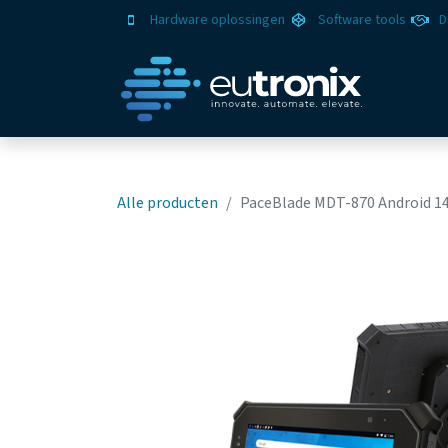
Hardware oplossingen
Software tools
D
Oplo
Alle producten
PaceBlade MDT-870 Android 14, 