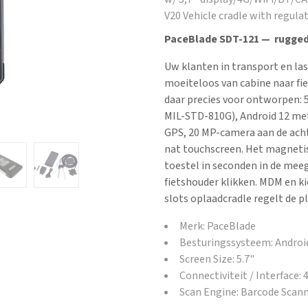
V20 Vehicle cradle with regul
PaceBlade SDT-121 — rugged
Uw klanten in transport en las
moeiteloos van cabine naar fie
daar precies voor ontworpen: 5
MIL-STD-810G), Android 12 met
GPS, 20 MP-camera aan de ach
nat touchscreen. Het magnetis
toestel in seconden in de mee
fietshouder klikken. MDM en k
slots oplaadcradle regelt de p
Merk: PaceBlade
Besturingssysteem: Androi
Screen Size: 5.7"
Connectiviteit / Interface:
Scan Engine: Barcode Scan