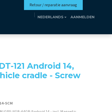
Retour / reparatie aanvraag
NEDERLANDS
AANMELDEN
missie
Eutrotheek
Evenementen
Contact
T-121 Android 14,
icle cradle - Screw
A14-SCM
AM/GPS/4GB-64GB/Android 14 - incl. Magnetic