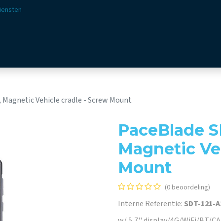
iensten
ssingen
Sectoren
Aanbod
Webshop
Visie & 
 Magnetic Vehicle cradle - Screw Mount
PaceBlade SD
Magnetic Veh
Mount
(0 beoordeling)
Interne Referentie:
SDT-121-
w/ 5,7'' display/4G/WiFi/BT/C