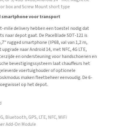
ator box and Screw Mount short type
 smartphone voor transport
t-mile delivery hebben een toestel nodig dat
ts naar depot gaat. De PaceBlade SDT-121 is
,7" rugged smartphone (IP68, val van 1,2 m,
 upgrade naar Android 14, met NFC, 4G LTE,
terzijde en ondersteuning voor handschoenen en
che bevestigingssysteem laat chauffeurs het
geleverde voertuighouder of optionele
ioskmodus maken fleetbeheer eenvoudig. De 6-
loegwissel op het depot.​
d
 4G, Bluetooth, GPS, LTE, NFC, WiFi
ner Add-On Module