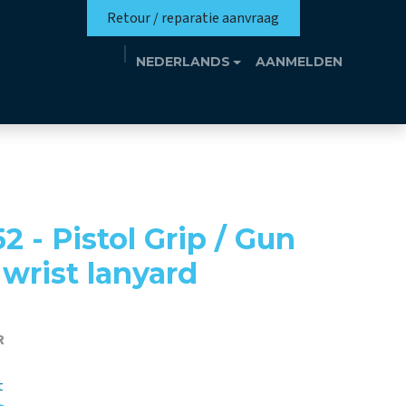
Retour / reparatie aanvraag
NEDERLANDS
AANMELDEN
missie
Eutrotheek
Evenementen
Contact
- Pistol Grip / Gun
wrist lanyard
R
t