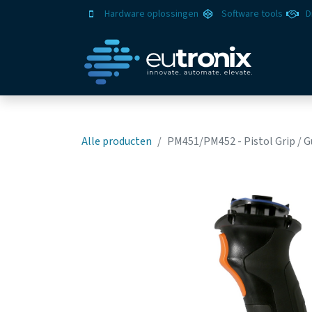
Hardware oplossingen
Software tools
D
Oplo
Alle producten
PM451/PM452 - Pistol Grip / G