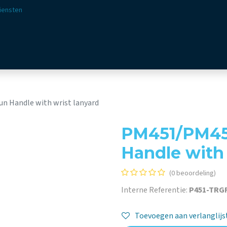
iensten
ssingen
Sectoren
Aanbod
Webshop
Visie & 
un Handle with wrist lanyard
PM451/PM452 
Handle with 
(0 beoordeling)
Interne Referentie:
P451-TRG
Toevoegen aan verlanglijs