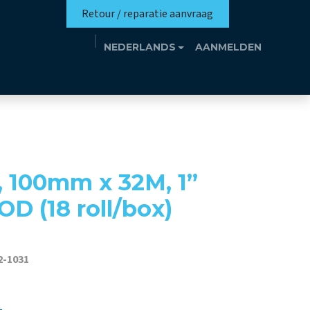
Retour / reparatie aanvraag
NEDERLANDS
AANMELDEN
missie
Eutrotheek
Evenementen
Contact
, 100mm x 32M, 1”
D (18 roll/box)
2-1031