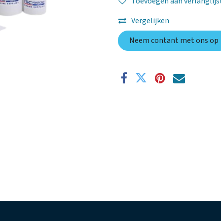
Toevoegen aan verlanglijs
Vergelijken
Neem contant met ons op