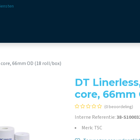
iensten
ssingen
Sectoren
Aanbod
Webshop
Visie & 
 core, 66mm OD (18 roll/box)
DT Linerless
core, 66mm O
(0 beoordeling)
Interne Referentie:
38-S10003
Merk: TSC