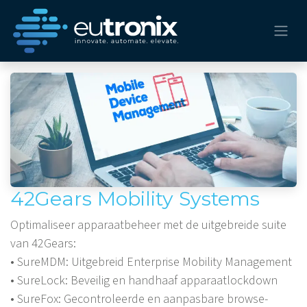
42Gears Mobility Systems
Optimaliseer apparaatbeheer met de uitgebreide suite
van 42Gears:
• SureMDM: Uitgebreid Enterprise Mobility Management
• SureLock: Beveilig en handhaaf apparaatlockdown
• SureFox: Gecontroleerde en aanpasbare browse-