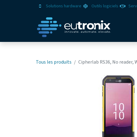
Solutions hardware
Outils logiciels
Serv
Solut
Tous les produits
Cipherlab RS36, No reader, 