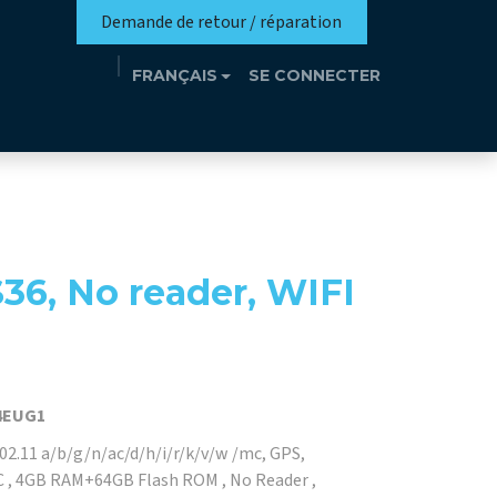
Demande de retour / réparation
FRANÇAIS
SE CONNECTER
n
Eutrothèque​
Événements
Contact
36, No reader, WIFI
4EUG1
.11 a/b/g/n/ac/d/h/i/r/k/v/w /mc, GPS,
C , 4GB RAM+64GB Flash ROM , No Reader ,