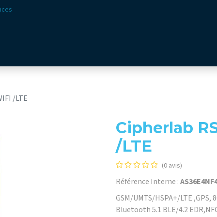
ices
ions
Secteurs​
Offre​
Webshop
Vision & Missio
WIFI /LTE
Cipherlab RS
/LTE
(0 avis)
Référence Interne :
AS36E4NF
GSM/UMTS/HSPA+/LTE ,GPS, 802
Bluetooth 5.1 BLE/4.2 EDR,NF