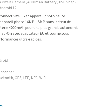
 Pixels Camera , 4000mAh Battery , USB Snap-
Android 12)
connectivité 5G et appareil photo haute
n appareil photo 16MP + 5MP, sans lecteur de
tterie 4000mAh pour une plus grande autonomie.
 Snap-On avec adaptateur EU et tourne sous
rformances ultra-rapides.
droid
e scanner
luetooth, GPS, LTE, NFC, WiFi
ts