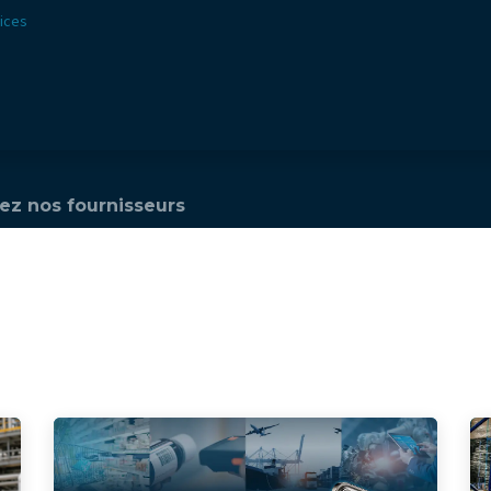
ices
ions
Secteurs​
Offre​
Webshop
Vision & Missio
ez nos fournisseurs