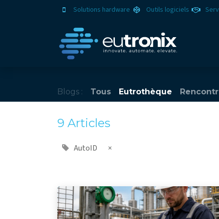
Solutions hardware
Outils logiciels
Serv
Solut
Blogs :
Tous
Eutrothèque
Rencontr
9 Articles
AutoID
×