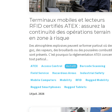
Terminaux mobiles et lecteurs
RFID certifiés ATEX : assurez la
continuité des opérations terrain
en zone à risque
Des atmosphères explosives peuvent se former partout où de
gaz, des vapeurs, des brouillards ou des poussières combusti
sont présents. C’est pourquoi la réglementation ATEX concer
tout particul...
ATEX
Access Control
AutoID
Barcode Scanning
Field Service
Hazardous Areas
Industrial Safety
Mobile Computers
Mobility
RFID
Rugged Mobility
Rugged Smartphones
Rugged Tablets
14 juil. 2026