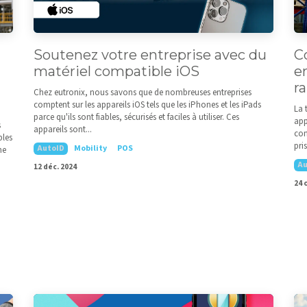
Soutenez votre entreprise avec du
C
matériel compatible iOS
e
ra
Chez eutronix, nous savons que de nombreuses entreprises
comptent sur les appareils iOS tels que les iPhones et les iPads
La 
parce qu'ils sont fiables, sécurisés et faciles à utiliser. Ces
app
s
appareils sont...
con
bles
pri
AutoID
Mobility
POS
ne
Au
12 déc. 2024
24 