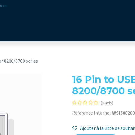
ices
ions
Secteurs​
Offre​
Webshop
Vision & Missio
or 8200/8700 series
16 Pin to US
8200/8700 s
(0 avis)
Référence Interne :
WSI508200
Ajouter à la liste de souhai