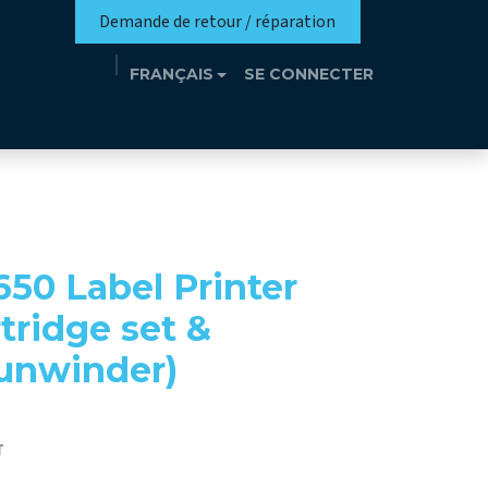
Demande de retour / réparation
FRANÇAIS
SE CONNECTER
n
Eutrothèque​
Événements
Contact
50 Label Printer
rtridge set &
 unwinder)
T