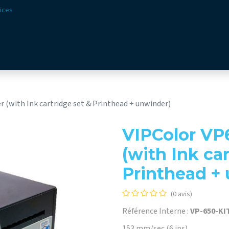
ices
ions
Secteurs​
Offre​
Webshop
Vision & Missio
r (with Ink cartridge set & Printhead + unwinder)
VIPColor VP6
(with Ink ca
Printhead +
(0 avis)
Référence Interne :
VP-650-KI
153 mm/sec (6 ips)