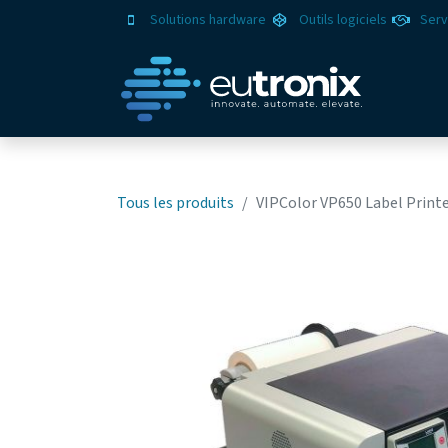
Solutions hardware
Outils logiciels
Serv
Solut
Tous les produits
VIPColor VP650 Label Printe