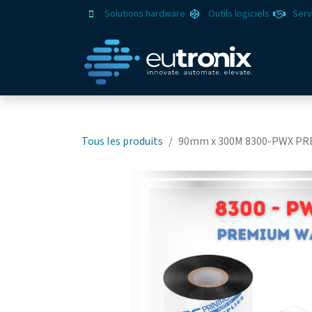
Solutions hardware
Outils logiciels
Serv
Solut
Tous les produits
90mm x 300M 8300-PWX PR