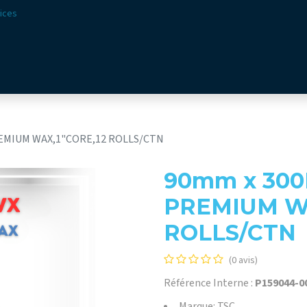
ices
ions
Secteurs​
Offre​
Webshop
Vision & Missio
EMIUM WAX,1"CORE,12 ROLLS/CTN
90mm x 30
PREMIUM WA
ROLLS/CTN
(0 avis)
Référence Interne :
P159044-0
Marque: TSC