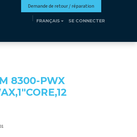
Demande de retour / réparation
FRANÇAIS
SE CONNECTER
n
Eutrothèque​
Événements
Contact
0M 8300-PWX
X,1"CORE,12
01