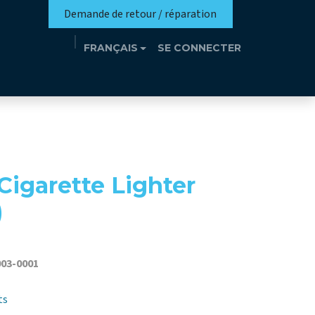
Demande de retour / réparation
FRANÇAIS
SE CONNECTER
n
Eutrothèque​
Événements
Contact
igarette Lighter
)
03-0001
ts