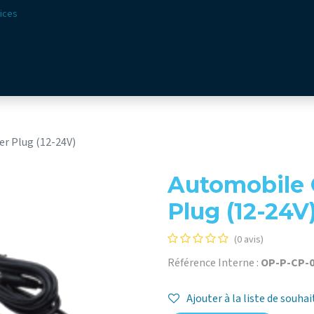
ices
ions
Secteurs​
Offre​
Webshop
Vision & Missio
er Plug (12-24V)
Automobile C
Plug (12-24V
(0 avis)
Référence Interne :
OP-P-CP-0
Ajouter à la liste de souhai