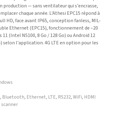
n production — sans ventilateur qui s'encrasse,
remplacer chaque année. L'Athesi EPC15 répond à
 Full HD, face avant IP65, conception fanless, MIL-
uble Ethernet (EPC15), fonctionnement de –20
 11 (Intel N5100, 8 Go / 128 Go) ou Android 12
) selon l'application. 4G LTE en option pour les
indows
G, Bluetooth, Ethernet, LTE, RS232, WiFi, HDMI
e scanner