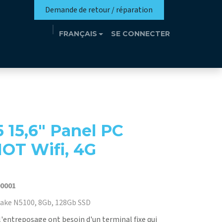
Demande de retour / réparation
FRANÇAIS
SE CONNECTER
n
Eutrothèque​
Événements
Contact
 15,6" Panel PC
IOT Wifi, 4G
0001
lake N5100, 8Gb, 128Gb SSD
e l'entreposage ont besoin d'un terminal fixe qui