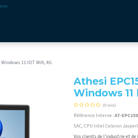
ices
ions
Secteurs​
Offre​
Webshop
Vision & Missio
 Windows 11 IOT Wifi, 4G
Athesi EPC15
Windows 11 
(0 avis)
Référence Interne :
AT-EPC150
SAC, CPU Intel Celeron Jasper
Vos clients de l'industrie et d