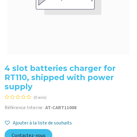
4 slot batteries charger for
RT110, shipped with power
supply
(0 avis)
Référence Interne :
AT-CART11008
Ajouter à la liste de souhaits
Contactez-nous