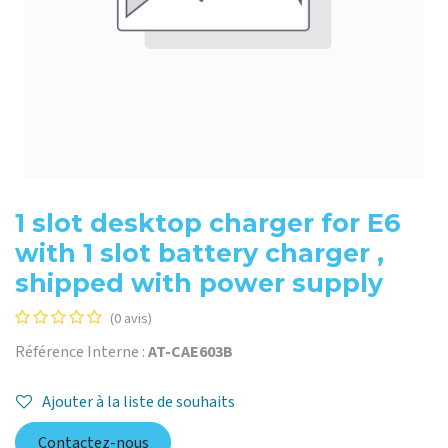
1 slot desktop charger for E6
with 1 slot battery charger ,
shipped with power supply
(0 avis)
Référence Interne :
AT-CAE603B
Ajouter à la liste de souhaits
Contactez-nous