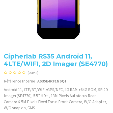
Cipherlab RS35 Android 11,
4LTE/WIFI, 2D Imager (SE4770)
(0 avis)
Référence Interne :
AS35E4RF1NSQ1
Android 11, LTE/BT/WIFI/GPS/NFC, 4G RAM +64G ROM, SR 2D
Imager(SE4770), 5.5" HD+ , 13M Pixels Autofocus Rear
Camera & 5M Pixels Fixed Focus Front Camera, W/O Adapter,
W/O snap on, GMS