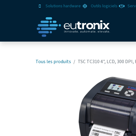
Solutions hardware
Outils logiciels
Serv
Solut
Tous les produits
TSC TC310 4", LCD, 300 DPI,