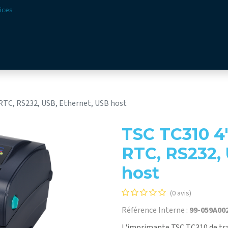
ices
ions
Secteurs​
Offre​
Webshop
Vision & Missio
 RTC, RS232, USB, Ethernet, USB host
TSC TC310 4"
RTC, RS232,
host
(0 avis)
Référence Interne :
99-059A00
L'imprimante TSC TC310 de tra