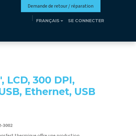
Demande de retour / réparation
FRANÇAIS
SE CONNECTER
n
Eutrothèque​
Événements
Contact
, LCD, 300 DPI,
 USB, Ethernet, USB
2-3002
nsfert thermique offre une production